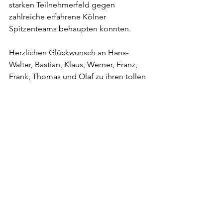
starken Teilnehmerfeld gegen 
zahlreiche erfahrene Kölner 
Spitzenteams behaupten konnten.
Herzlichen Glückwunsch an Hans-
Walter, Bastian, Klaus, Werner, Franz, 
Frank, Thomas und Olaf zu ihren tollen 
Leistungen und ein großes 
Dankeschön an den Nippeser BC 
sowie den Ausrichter für die gewohnt 
hervorragende Organisation dieser 
traditionsreichen Veranstaltung.