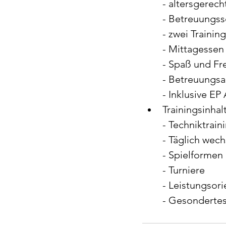
- altersgerech
- Betreuungss
- zwei Trainin
- Mittagessen
- Spaß und Fr
- Betreuungsa
- Inklusive EP
Trainingsinhal
- Techniktrain
- Täglich wec
- Spielformen 
- Turniere 
- Leistungsor
- Gesondertes