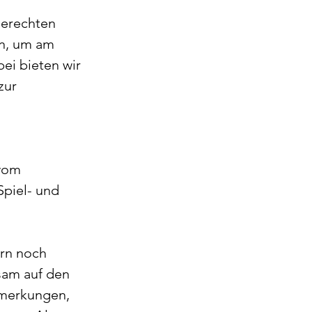
erechten 
en, um am 
ei bieten wir 
zur 
 
 vom
Spiel- und 
rn noch 
am auf den 
nmerkungen, 