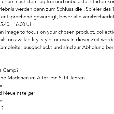
ler am nächsten Tag frei und unbelastet starten kö
lebnis werden dann zum Schluss die „Spieler des 
 entsprechend gewürdigt, bevor alle verabschiede
.40 - 16.00 Uhr
 an image to focus on your chosen product, collecti
ils on availability, style, or eveaIn dieser Zeit werd
ampleiter ausgecheckt und sind zur Abholung bere
as Camp?
und Mädchen im Alter von 5-14 Jahren
er
d Neueinsteiger
er
r?