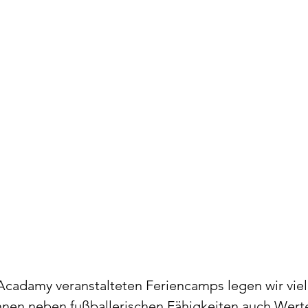
Acadamy veranstalteten Feriencamps legen wir viel
nnen neben fußballerischen Fähigkeiten auch Werte