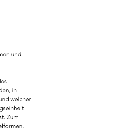
men und 
des 
den, in 
 und welcher 
gseinheit 
st. Zum 
elformen.