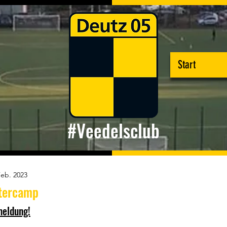
Start
#Veedelsclub
Feb. 2023
tercamp
meldung!