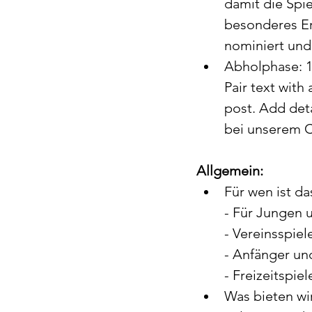
damit die Spie
besonderes Er
nominiert und
Abholphase: 15
Pair text with
post. Add deta
bei unserem C
Allgemein:
Für wen ist d
- Für Jungen 
- Vereinsspiel
- Anfänger un
- Freizeitspiel
Was bieten wi