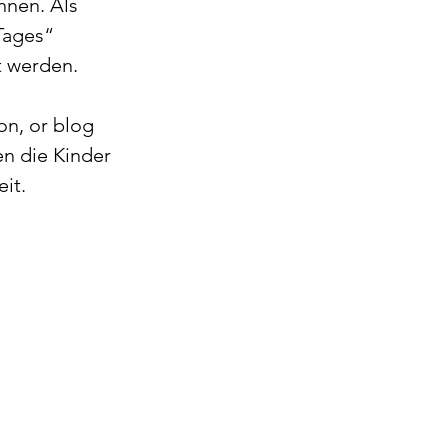
nnen. Als 
Tages“ 
t werden.
on, or blog 
en die Kinder 
it.