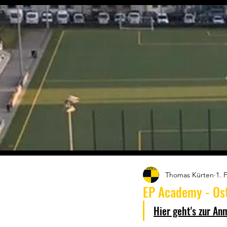
Thomas Kürten
1. 
EP Academy - Os
Hier geht's zur An