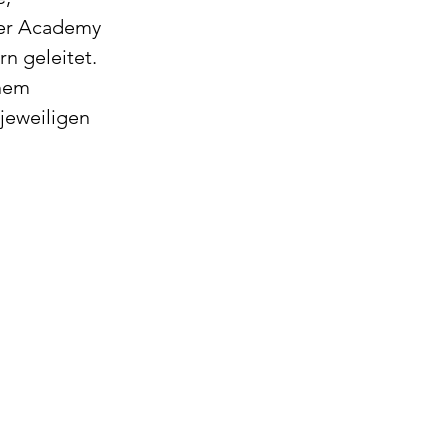
ner Academy 
n geleitet. 
hem 
jeweiligen 