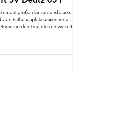
 erneut großen Einsatz und starke Moral.
 vom Rathenauplatz präsentierte sich das
reits in den Triplettes entwickelte sich
nahmen entsc