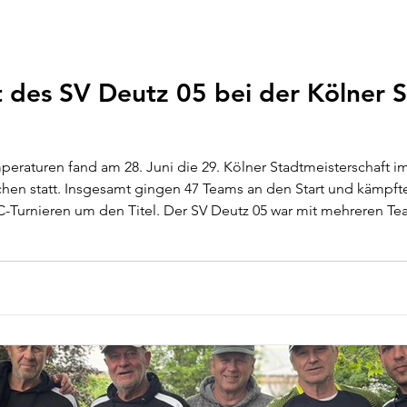
tt des SV Deutz 05 bei der Kölner 
raturen fand am 28. Juni die 29. Kölner Stadtmeisterschaft i
chen statt. Insgesamt gingen 47 Teams an den Start und kämpft
C-Turnieren um den Titel. Der SV Deutz 05 war mit mehreren Tea
ag freuen. Hans-Walter Kley und Bastian Oehler überzeugen im