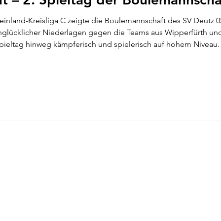
einland-Kreisliga C zeigte die Boulemannschaft des SV Deutz 05
nglücklicher Niederlagen gegen die Teams aus Wipperfürth und
eltag hinweg kämpferisch und spielerisch auf hohem Niveau. Be
Verlauf. Mehrere Begegnungen wurden erst in den letzten Auf