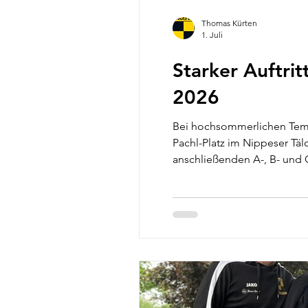
Thomas Kürten
1. Juli
Starker Auftri
2026
Bei hochsommerlichen Tempe
Pachl-Platz im Nippeser Täl
anschließenden A-, B- und 
rundum gelungenen Turniert