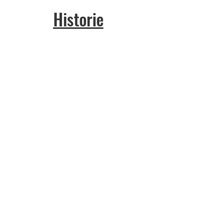
Historie
Kontakt
Sportanlage
Dr.-Simons-Str. 10
50679 Köln